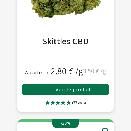
Skittles CBD
2,80 € /g
3,50 € /g
A partir de
Voir le produit
-20%
favorite_border