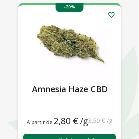
-20%
favorite_border
Amnesia Haze CBD
2,80 € /g
3,50 € /g
A partir de