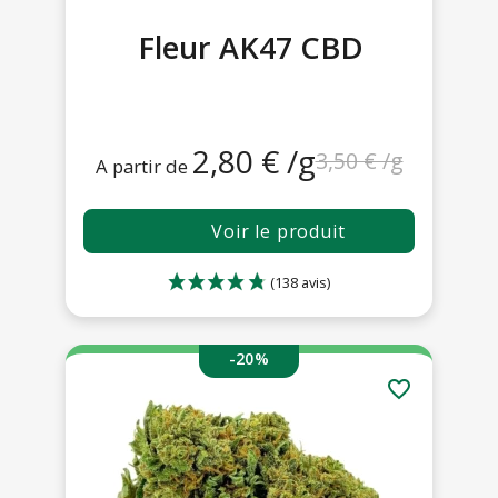
Fleur AK47 CBD
2,80 € /g
3,50 € /g
A partir de
Voir le produit
-20%
favorite_border
(271 avis)