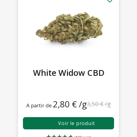
(26 avis)
White Widow CBD
2,80 € /g
3,50 € /g
A partir de
Voir le produit