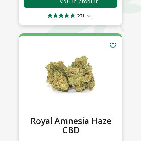
Voir le produit
favorite_border
Royal Amnesia Haze
CBD