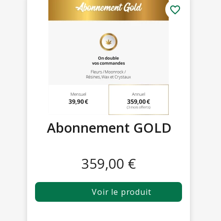
favorite_border
Abonnement GOLD
359,00 €
Voir le produit