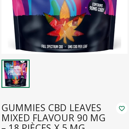
GUMMIES CBD LEAVES
favorite_border
MIXED FLAVOUR 90 MG
– 18 PIÈCES X 5 MG