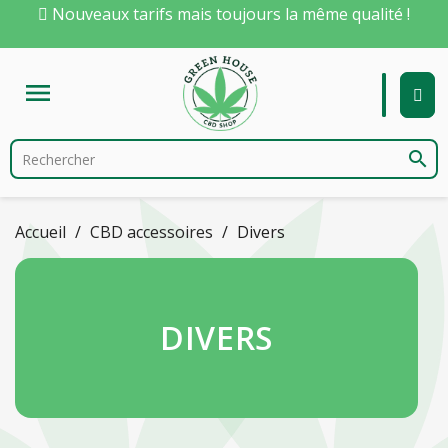
Nouveaux tarifs mais toujours la même qualité !

search
Accueil
CBD accessoires
Divers
DIVERS