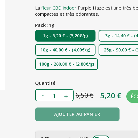
La
fleur CBD indoor
Purple Haze est une très be
compactes et très odorantes.
Pack
: 1g
1g - 5,20 € -
(5,20€/g)
3g - 14,40 € -
(
10g - 40,00 € -
(4,00€/g)
25g - 90,00 € -
(
100g - 280,00 € -
(2,80€/g)
Quantité
5,20 €
6,50 €
ÉC
AJOUTER AU PANIER