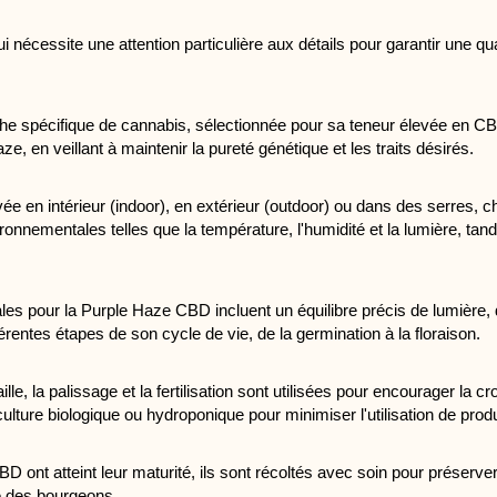
écessite une attention particulière aux détails pour garantir une qual
 spécifique de cannabis, sélectionnée pour sa teneur élevée en CBD 
, en veillant à maintenir la pureté génétique et les traits désirés.
ée en intérieur (indoor), en extérieur (outdoor) ou dans des serres, 
ronnementales telles que la température, l'humidité et la lumière, tandi
es pour la Purple Haze CBD incluent un équilibre précis de lumière, d'
rentes étapes de son cycle de vie, de la germination à la floraison.
aille, la palissage et la fertilisation sont utilisées pour encourager l
ulture biologique ou hydroponique pour minimiser l'utilisation de prod
 ont atteint leur maturité, ils sont récoltés avec soin pour préserver 
re des bourgeons.