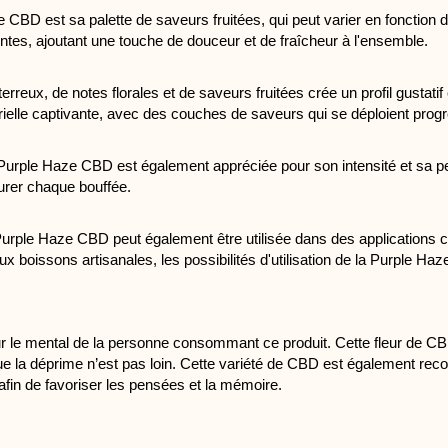
e CBD est sa palette de saveurs fruitées, qui peut varier en fonction
ntes, ajoutant une touche de douceur et de fraîcheur à l'ensemble.
ux, de notes florales et de saveurs fruitées crée un profil gustatif 
lle captivante, avec des couches de saveurs qui se déploient progre
a Purple Haze CBD est également appréciée pour son intensité et sa p
ourer chaque bouffée.
 Purple Haze CBD peut également être utilisée dans des applications c
x boissons artisanales, les possibilités d'utilisation de la Purple Ha
 le mental de la personne consommant ce produit. Cette fleur de CBD 
ue la déprime n’est pas loin. Cette variété de CBD est également reconn
afin de favoriser les pensées et la mémoire. 