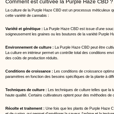
Comment est cultivée la Purple Haze CBD ?
La culture de la Purple Haze CBD est un processus méticuleux qui n
cette variété de cannabis :
Variété et génétique :
 La Purple Haze CBD est issue d'une souche
soigneusement les graines ou les boutures de la variété Purple Haze
Environnement de culture : 
La Purple Haze CBD peut être cultiv
La culture en intérieur permet un contrôle total des conditions envi
des coûts de production réduits.
Conditions de croissance :
 Les conditions de croissance optimal
paramètres en fonction des besoins spécifiques de la plante à diffé
Techniques de culture :
 Les techniques de culture telles que la t
haute qualité. Certains cultivateurs optent pour des méthodes de c
Récolte et traitement :
 Une fois que les plants de Purple Haze CBD
et de curing, qui permet d'améliorer la saveur, l'arôme et la textu