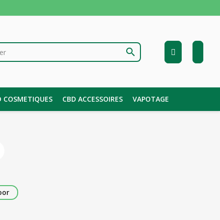
search
D COSMETIQUES
CBD ACCESSOIRES
VAPOTAGE
r
oor