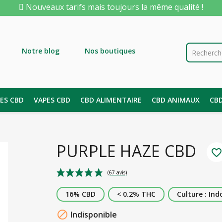
Nouveaux tarifs mais toujours la même qualité !
Notre blog
Nos boutiques
LES CBD
VAPES CBD
CBD ALIMENTAIRE
CBD ANIMAUX
CB
PURPLE HAZE CBD
favorite_borde
16% CBD
< 0.2% THC
Culture : Ind
(67 avis)

Indisponible