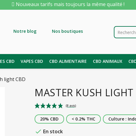
Nouveaux tarifs mais toujours la même qualité !
Notre blog
Nos boutiques
LES CBD
VAPES CBD
CBD ALIMENTAIRE
CBD ANIMAUX
CB
h light CBD
MASTER KUSH LIGHT
20% CBD
< 0.2% THC
Culture : Ind
(8 avis)

En stock