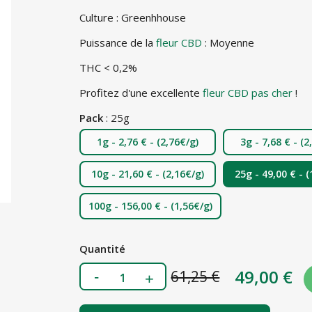
Culture : Greenhhouse
Puissance de la
fleur CBD
: Moyenne
THC < 0,2%
Profitez d'une excellente
fleur CBD pas cher
!
Pack
: 25g
1g - 2,76 € -
(2,76€/g)
3g - 7,68 € -
(2
10g - 21,60 € -
(2,16€/g)
25g - 49,00 € -
(
100g - 156,00 € -
(1,56€/g)
Quantité
49,00 €
61,25 €