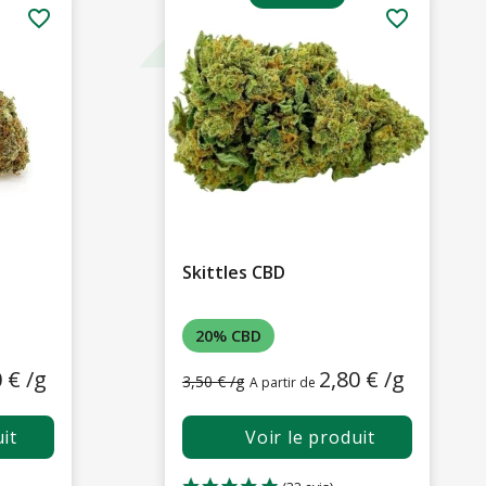
favorite_border
favorite_border
Skittles CBD
20% CBD
 € /g
2,80 € /g
3,50 € /g
A partir de
it
Voir le produit