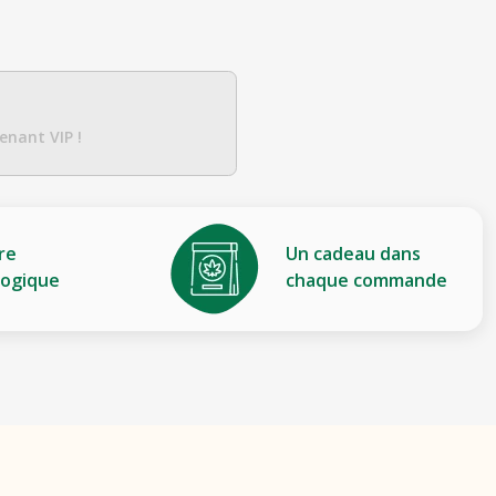
enant VIP !
re
Un cadeau dans
logique
chaque commande