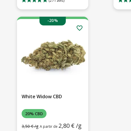
-20%
favorite_border
White Widow CBD
20% CBD
2,80 € /g
3,50 € /g
A partir de