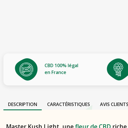
CBD 100% légal
en France
DESCRIPTION
CARACTÉRISTIQUES
AVIS CLIENT
Master Kush Light, une
fleur de CBD
riche