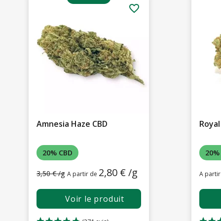
favorite_border
Amnesia Haze CBD
Royal
20% CBD
20%
2,80 € /g
3,50 € /g
A partir de
A parti
Voir le produit