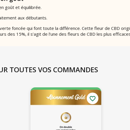
n goût et équilibrée.
faitement aux débutants.
erte foncée qui font toute la différence. Cette fleur de CBD ori
s des 15%, il s’agit de l’une des fleurs de CBD les plus efficac
 SUR TOUTES VOS COMMANDES
favorite_border