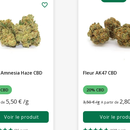
favorite_border
 Amnesia Haze CBD
Fleur AK47 CBD
 CBD
20% CBD
5,50 € /g
2,80
3,50 € /g
r de
A partir de
Voir le produit
Voir le produ