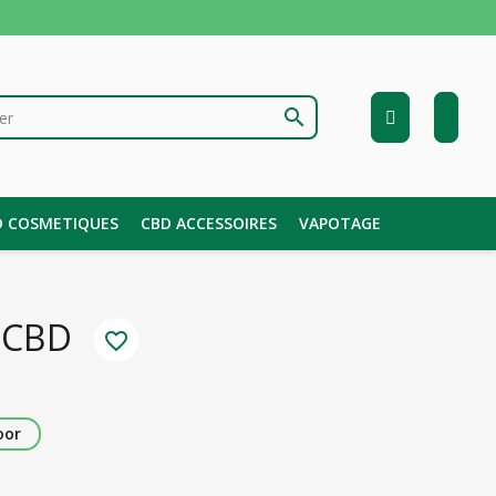
search
D COSMETIQUES
CBD ACCESSOIRES
VAPOTAGE
 CBD
favorite_border
oor