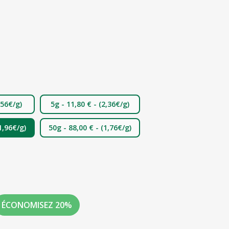
,56€/g)
5g - 11,80 € -
(2,36€/g)
1,96€/g)
50g - 88,00 € -
(1,76€/g)
ÉCONOMISEZ
20%