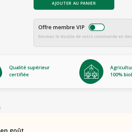
AJOUTER AU PANIER
Offre membre VIP
Recevez le double de votre commande en dev
Qualité supérieur
Agricultu
certifiée
100% bio
S
 en goût