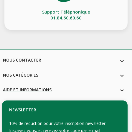
Support Téléphonique
01.84.60.60.60
NOUS CONTACTER
keyboard_arrow_down
NOS CATÉGORIES

AIDE ET INFORMATIONS

NEWSLETTER
10% de réduction pour votre inscription newsletter !
Inscrivez vous, et recevez votre code par e-mail