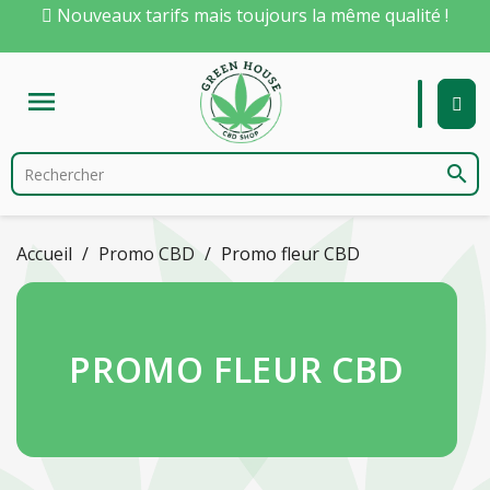
Nouveaux tarifs mais toujours la même qualité !

search
Accueil
Promo CBD
Promo fleur CBD
PROMO FLEUR CBD